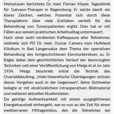
Metastasen berichtete Dr. med. Florian Mayer, Tagesklinik
für Galvano-Therapie in Regensburg. Er setzte damit ein
klares Zeichen, welches Potential sich durch diese
Therapieform über viele Entitäten verteilt für die
Behandlung von Tumorpatienten ergibt. Dies hat er mit
Fällen aus seinem praktischen Arbeitsalltag untermauert.
Nach einer wohl verdienten Kaffeepause aller Teilnehmer,
widmete sich PD Dr. med. Oumar Camara vom Hufeland
Klinikum in Bad Langensalza dem Thema der operativen
Behandlung des fortgeschrittenen Eierstockkrebses zu. Er
folgte dabei dem geschichtlichen Verlauf der bevorzugten
Techniken seit einer Veröffentlichung von Meigs et al. im Jahr
1934. Meigs beschrieb initial die Technik des
Ovarialdebulking. „Viele theoretische Überlegungen stützen
dieses Vorgehen auch in der Gegenwart“. Seine Sichtweise
belegte er mit eindrücklichem intraoperativen Bildmaterial
und weiteren aktuellen Studiendaten.
Da geistige Aufmerksamkeit mit einem ausgeglichenen
Energiehaushalt einhergeht, war es nun an der Zeit für einen
mediterranen Mittagsimbiss, den die Teilnehmer bei