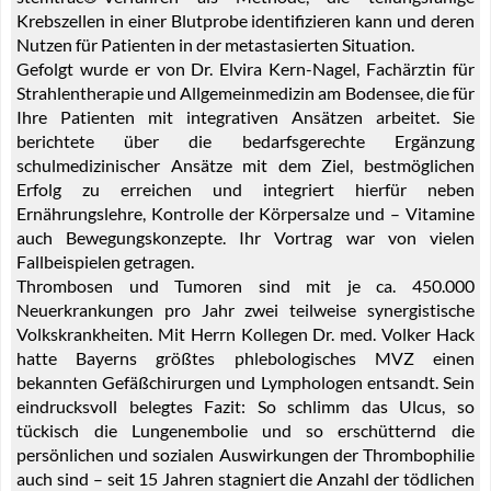
Krebszellen in einer Blutprobe identifizieren kann und deren
Nutzen für Patienten in der metastasierten Situation.
Gefolgt wurde er von Dr. Elvira Kern-Nagel, Fachärztin für
Strahlentherapie und Allgemeinmedizin am Bodensee, die für
Ihre Patienten mit integrativen Ansätzen arbeitet. Sie
berichtete über die bedarfsgerechte Ergänzung
schulmedizinischer Ansätze mit dem Ziel, bestmöglichen
Erfolg zu erreichen und integriert hierfür neben
Ernährungslehre, Kontrolle der Körpersalze und – Vitamine
auch Bewegungskonzepte. Ihr Vortrag war von vielen
Fallbeispielen getragen.
Thrombosen und Tumoren sind mit je ca. 450.000
Neuerkrankungen pro Jahr zwei teilweise synergistische
Volkskrankheiten. Mit Herrn Kollegen Dr. med. Volker Hack
hatte Bayerns größtes phlebologisches MVZ einen
bekannten Gefäßchirurgen und Lymphologen entsandt. Sein
eindrucksvoll belegtes Fazit: So schlimm das Ulcus, so
tückisch die Lungenembolie und so erschütternd die
persönlichen und sozialen Auswirkungen der Thrombophilie
auch sind – seit 15 Jahren stagniert die Anzahl der tödlichen