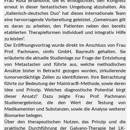
Frau Rosa Briamonte, die es ermöglichten, den Kongress
erneut in dieser fantastischen Umgebung abzuhalten. Als
„italienisch-deutsches Duo“ hat dieses internationale Team
eine hervorragende Vorbereitung geleistet. „Gemeinsam gilt
es daran zu arbeiten, den Patienten neben den bereits
etablierten Therapieformen individuell und integrativ Hilfe
zu leisten“.
Der Eröffnungsvortrag wurde direkt im Anschluss von Frau
Prof. Pachmann, simfo GmbH, Bayreuth gehalten. Sie
erläuterte die aktuelle Studienlage zur Frage der Entstehung
von Metastasten und führte aus, welche methodischen
Ansätze bisher in Betracht gezogen wurden, zirkulierende
tumorverdächtige Zellen zu identifizieren. Ihre Betrachtung
führte zur Bedeutung der Maintrac®-Methode, sowie deren
Idee und Prinzip. Welches diagnostische Potential birgt
dieser Ansatz? Dazu zeigte Frau Prof. Pachmann
Studienergebnisse, die den Wert der Testung von
Medikamenten und Substanzen, sowie die Analyse weiterer
Biomarker belegen.
Über den therapeutischen Nutzen, das Prinzip und die
praktische Durchführung der Galvano-Therapie bei LK-