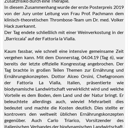
Zusatzrisiko durch eine Therapie.
In diesem Zusammenhang wurde der erste Posterpreis 2019
von der Jury unter Leitung von Frau Prof. Pachmann dem
klinisch-theoretischen Thrombose-Team um Dr. med. Volker
Hack zuerkannt.
Der Tag endete schließlich mit einer Weinverkostung in der
„Barriccaia“ auf der Fattoria la Vialla.
Kaum fassbar, wie schnell eine intensive gemeinsame Zeit
vergehen kann. Mit dem Donnerstag, 04.04.19 (Tag 6), war
bereits der letzte offizielle Kongresstag angebrochen. Der
Tag brachte in großen Teilen Themen zur Ernährung und
Ernährungskonzepten. Dottor Alceo Orsini, Chefagronom
der Fattoria La Vialla, Italien, präsentierte wie
biodynamische Landwirtschaft verwirklicht wird und welche
Vorteile es dem Boden, dem Land und der Natur bringt. Er
beleuchtete allerdings auch, wieviel Mehrarbeit dies
bedeutet und machte die Kosten deutlich. Dies stellte er
kontrovers den weltweit üblichen Ernährungskonzepten
gegenüber. Auch Carlo Triarico, Vorsitzender des
italienischen Verbandes der biodynamischen Landwirtschaft,