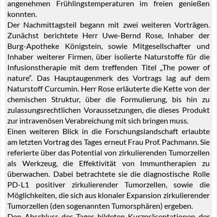
angenehmen Frühlingstemperaturen im freien genießen
konnten.
Der Nachmittagsteil begann mit zwei weiteren Vorträgen.
Zunächst berichtete Herr Uwe-Bernd Rose, Inhaber der
Burg-Apotheke Königstein, sowie Mitgesellschafter und
Inhaber weiterer Firmen, über isolierte Naturstoffe für die
Infusionstherapie mit dem treffenden Titel „The power of
nature“. Das Hauptaugenmerk des Vortrags lag auf dem
Naturstoff Curcumin. Herr Rose erläuterte die Kette von der
chemischen Struktur, über die Formulierung, bis hin zu
zulassungsrechtlichen Voraussetzungen, die dieses Produkt
zur intravenösen Verabreichung mit sich bringen muss.
Einen weiteren Blick in die Forschungslandschaft erlaubte
am letzten Vortrag des Tages erneut Frau Prof. Pachmann. Sie
referierte über das Potential von zirkulierenden Tumorzellen
als Werkzeug, die Effektivität von Immuntherapien zu
überwachen. Dabei betrachtete sie die diagnostische Rolle
PD-L1 positiver zirkulierender Tumorzellen, sowie die
Möglichkeiten, die sich aus klonaler Expansion zirkulierender
Tumorzellen (den sogenannten Tumorsphären) ergeben.
Den Abschluss des Tages bildeten Kurzpräsentationen der