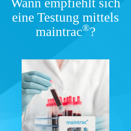
Wann empfiehlt sich
eine Testung mittels
®
maintrac
?