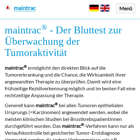
maintrac
Menü
®
maintrac
- Der Bluttest zur
Überwachung der
Tumoraktivität
®
maintrac
ermöglicht den direkten Blick auf die
Tumorerkrankung und die Chance, die Wirksamkeit Ihrer
angewandten Therapie zu überprüfen. Damit wird eine
frühzeitige Rezidiverkennung möglich und im besten Fall eine
rechtzeitige Anpassung der Therapie.
®
Generell kann
maintrac
bei allen Tumoren epithelialen
Ursprungs (=Karzinomen) angewendet werden, wobei die
meisten klinischen Studien bei Brustkrebspatientinnen
®
durchgeführt wurden. Das
maintrac
-Verfahren kann nur als
Verlaufskontrolle bei gesicherter Tumor-Erstdiagnose
eingesetzt werden, da andere Vorkommnisse, wie z.B.